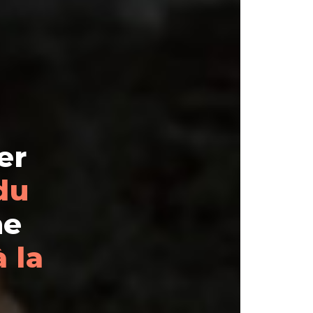
er
 du
ne
à la