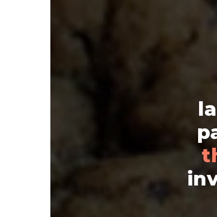
l
p
t
in