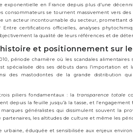
e exponentielle en France depuis plus d’une décennie
les consommateurs se tournent massivement vers des al
 un acteur incontournable du secteur, promettant de
 Entre certifications officielles, analyses phytochi
jectivement la qualité de leurs références et de déter
: histoire et positionnement sur 
, période charnière où les scandales alimentaires suc
’est spécialisée dès ses débuts dans l’importation et
t ainsi des mastodontes de la grande distribution 
rois piliers fondamentaux : la
transparence totale
co
nt depuis la feuille jusqu’à la tasse, et l’engagemen
x marques généralistes qui dissimulent souvent la p
artenaires, les altitudes de culture et même les pério
le urbaine, éduquée et sensibilisée aux enjeux enviro