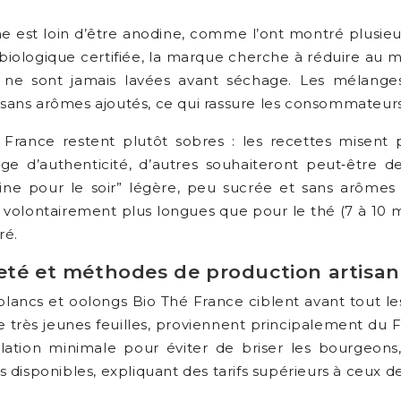
ine est loin d’être anodine, comme l’ont montré plusi
e biologique certifiée, la marque cherche à réduire au 
 ne sont jamais lavées avant séchage. Les mélanges “
c.) sans arômes ajoutés, ce qui rassure les consommateurs
France restent plutôt sobres : les recettes misent p
gage d’authenticité, d’autres souhaiteront peut‑êtr
héine pour le soir” légère, peu sucrée et sans arôme
ontairement plus longues que pour le thé (7 à 10 minut
ré.
eté et méthodes de production artisan
blancs et oolongs Bio Thé France ciblent avant tout le
très jeunes feuilles, proviennent principalement du Fu
ulation minimale pour éviter de briser les bourgeo
disponibles, expliquant des tarifs supérieurs à ceux de