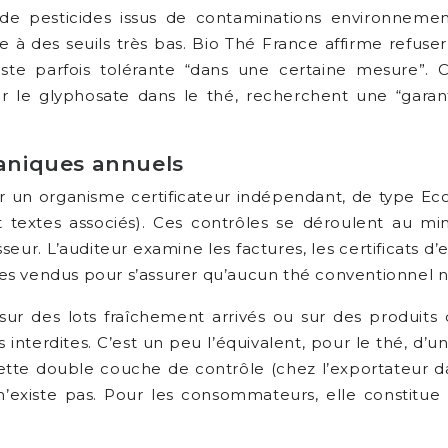
e pesticides issus de contaminations environnement
re à des seuils très bas. Bio Thé France affirme refus
te parfois tolérante “dans une certaine mesure”. C
 le glyphosate dans le thé, recherchent une “garant
ganiques annuels
r un organisme certificateur indépendant, de type Ecoc
extes associés). Ces contrôles se déroulent au min
 L’auditeur examine les factures, les certificats d’exp
es vendus pour s’assurer qu’aucun thé conventionnel n
ur des lots fraîchement arrivés ou sur des produits 
nterdites. C’est un peu l’équivalent, pour le thé, d’u
 Cette double couche de contrôle (chez l’exportateur da
 n’existe pas. Pour les consommateurs, elle constitue