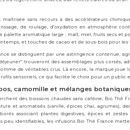
st maîtrisée sans recours à des accélérateurs chimiqu
étrissage, de roulage, d’oxydation en atmosphère con
ne palette aromatique large : malt, miel, fruits secs et
rintemps, et touches de cacao et de sous-bois pour les 
rance se distinguent par une astringence contenue, sign
 déjeuner” trouveront des assemblages plus corsés, adap
 comme de véritables crus. Là encore, la marque joue l
ofils sensoriels, ce qui facilite le choix pour un public 
oibos, camomille et mélanges botanique
hent des boissons chaudes sans caféine, Bio Thé Fr
ature et aromatisés (vanille, épices chaï, agrumes), d
orés associant plantes digestives, épices et zeste
eu identifiables, les infusions Bio Thé France mettent