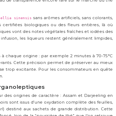
iveau de transparence encore rare sur le marché du thé
sans arômes artificiels, sans colorants,
mellia sinensis
s certifiées biologiques ou des fleurs entières, là où
ques vont des notes végétales fraîches et iodées des
r infusion, les liqueurs restent généralement limpides,
 à chaque origine : par exemple 2 minutes à 70‑75°C
olérants. Cette précision permet de préserver au mieux
 tasse trop excitante. Pour les consommateurs en quête
n.
organoleptiques
 des origines de caractère : Assam et Darjeeling en
oirs sont issus d’une oxydation complète des feuilles,
rl
) destiné aux sachets de grande distribution. Cette
foncé, loin de la “poussière de thé” que l’on retrouve