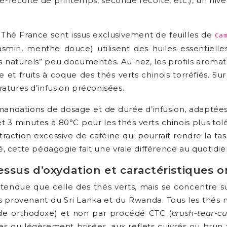
(pré-récolte de printemps, seconde récolte, etc.), un n
o Thé France sont issus exclusivement de feuilles de
Ca
 jasmin, menthe douce) utilisent des huiles essentielle
 naturels” peu documentés. Au nez, les profils aromati
 et fruits à coque des thés verts chinois torréfiés. Su
atures d’infusion préconisées.
mandations de dosage et de durée d’infusion, adaptées
 et 3 minutes à 80°C pour les thés verts chinois plus t
extraction excessive de caféine qui pourrait rendre la
té, cette pédagogie fait une vraie différence au quotidie
ocessus d’oxydation et caractéristiques 
endue que celle des thés verts, mais se concentre sur
s provenant du Sri Lanka et du Rwanda. Tous les thés n
ode orthodoxe) et non par procédé CTC (
crush-tear-cu
res ou légèrement brisées, aux reflets cuivrés ou brun 