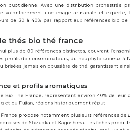
son quotidienne. Avec une distribution orchestrée p
ive volontairement une image artisanale et experte, 
eurs de 30 à 40% par rapport aux références bio de
e thés bio thé france
 plus de 80 références distinctes, couvrant l’ensembl
 les profils de consommateurs, du néophyte curieux à l
ou brisées, jamais en poussière de thé, garantissant ai
nce et profils aromatiques
e de Bio Thé France, représentant environ 40% de leur c
ang et du Fujian, régions historiquement réput
Thé France propose notamment plusieurs références de
onaises de Shizuoka et Kagoshima. Les fiches produits dé