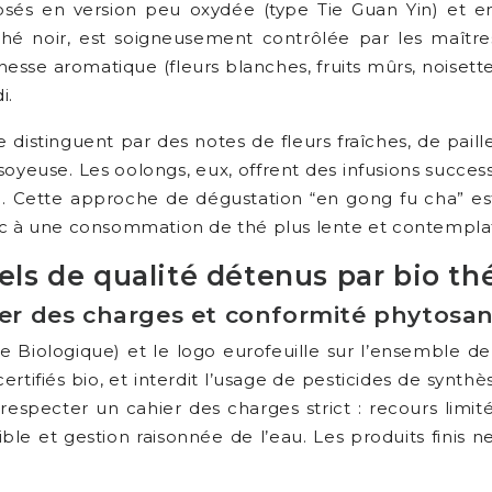
osés en version peu oxydée (type Tie Guan Yin) et en 
le thé noir, est soigneusement contrôlée par les maî
hesse aromatique (fleurs blanches, fruits mûrs, noisette
i.
e distinguent par des notes de fleurs fraîches, de pail
oyeuse. Les oolongs, eux, offrent des infusions succe
n. Cette approche de dégustation “en gong fu cha” est 
ic à une consommation de thé plus lente et contemplat
bels de qualité détenus par bio th
ier des charges et conformité phytosan
e Biologique) et le logo eurofeuille sur l’ensemble d
ertifiés bio, et interdit l’usage de pesticides de synt
respecter un cahier des charges strict : recours limité
ible et gestion raisonnée de l’eau. Les produits finis n