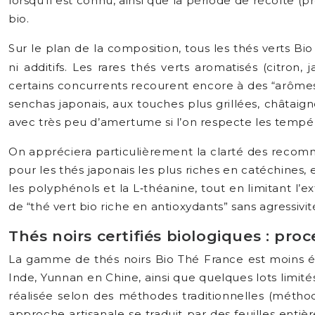
lorsqu’il est connu, ainsi que la période de récolte 
bio.
Sur le plan de la composition, tous les thés verts Bi
ni additifs. Les rares thés verts aromatisés (citron,
certains concurrents recourent encore à des “arômes
senchas japonais, aux touches plus grillées, châtaigne
avec très peu d’amertume si l’on respecte les tempér
On appréciera particulièrement la clarté des recom
pour les thés japonais les plus riches en catéchines,
les polyphénols et la L‑théanine, tout en limitant l’
de “thé vert bio riche en antioxydants” sans agressivi
Thés noirs certifiés biologiques : pr
La gamme de thés noirs Bio Thé France est moins ét
Inde, Yunnan en Chine, ainsi que quelques lots limité
réalisée selon des méthodes traditionnelles (méth
approche artisanale se traduit par des feuilles entiè