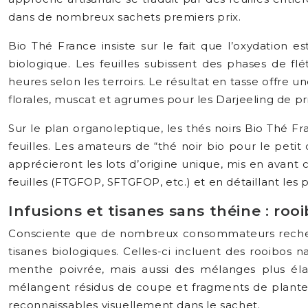
dans de nombreux sachets premiers prix.
Bio Thé France insiste sur le fait que l’oxydation e
biologique. Les feuilles subissent des phases de fl
heures selon les terroirs. Le résultat en tasse offre u
florales, muscat et agrumes pour les Darjeeling de p
Sur le plan organoleptique, les thés noirs Bio Thé F
feuilles. Les amateurs de “thé noir bio pour le petit
apprécieront les lots d’origine unique, mis en avant
feuilles (FTGFOP, SFTGFOP, etc.) et en détaillant les pr
Infusions et tisanes sans théine : ro
Consciente que de nombreux consommateurs recherc
tisanes biologiques. Celles-ci incluent des rooibos n
menthe poivrée, mais aussi des mélanges plus élab
mélangent résidus de coupe et fragments de plantes p
reconnaissables visuellement dans le sachet.