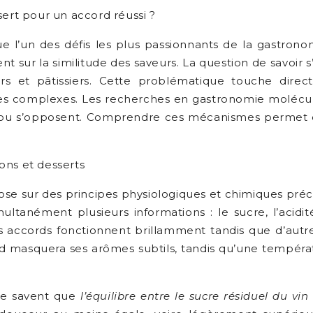
sert pour un accord réussi ?
ue l’un des défis les plus passionnants de la gastron
sur la similitude des saveurs. La question de savoir s’il
rs et pâtissiers. Cette problématique touche direc
s complexes. Les recherches en gastronomie molécula
t ou s’opposent. Comprendre ces mécanismes permet d
ons et desserts
pose sur des principes physiologiques et chimiques pr
simultanément plusieurs informations : le sucre, l’aci
ins accords fonctionnent brillamment tandis que d’aut
roid masquera ses arômes subtils, tandis qu’une tempér
me savent que
l’équilibre entre le sucre résiduel du vin