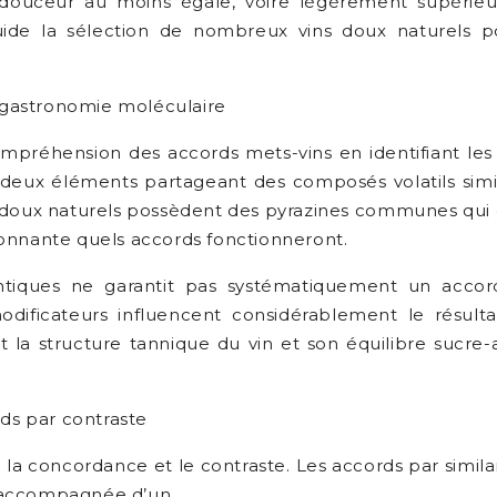
 douceur au moins égale, voire légèrement supérieure
ide la sélection de nombreux vins doux naturels po
 gastronomie moléculaire
mpréhension des accords mets-vins en identifiant le
deux éléments partageant des composés volatils simil
es doux naturels possèdent des pyrazines communes qui 
tonnante quels accords fonctionneront.
iques ne garantit pas systématiquement un accord r
dificateurs influencent considérablement le résulta
t la structure tannique du vin et son équilibre sucre-
rds par contraste
 la concordance et le contraste. Les accords par simil
s accompagnée d’un