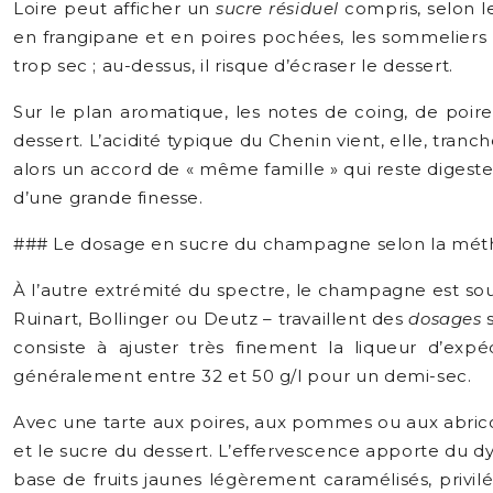
Loire peut afficher un
sucre résiduel
compris, selon l
en frangipane et en poires pochées, les sommeliers 
trop sec ; au-dessus, il risque d’écraser le dessert.
Sur le plan aromatique, les notes de coing, de poir
dessert. L’acidité typique du Chenin vient, elle, tr
alors un accord de « même famille » qui reste digest
d’une grande finesse.
### Le dosage en sucre du champagne selon la métho
À l’autre extrémité du spectre, le champagne est s
Ruinart, Bollinger ou Deutz – travaillent des
dosages
s
consiste à ajuster très finement la liqueur d’exp
généralement entre 32 et 50 g/l pour un demi-sec.
Avec une tarte aux poires, aux pommes ou aux abricots
et le sucre du dessert. L’effervescence apporte du dy
base de fruits jaunes légèrement caramélisés, priv