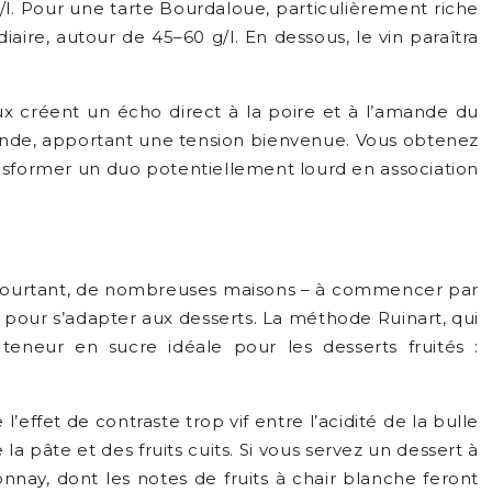
/l. Pour une tarte Bourdaloue, particulièrement riche
re, autour de 45–60 g/l. En dessous, le vin paraîtra
ux créent un écho direct à la poire et à l’amande du
amande, apportant une tension bienvenue. Vous obtenez
ansformer un duo potentiellement lourd en association
. Pourtant, de nombreuses maisons – à commencer par
t pour s’adapter aux desserts. La méthode Ruinart, qui
teneur en sucre idéale pour les desserts fruités :
ffet de contraste trop vif entre l’acidité de la bulle
 pâte et des fruits cuits. Si vous servez un dessert à
ay, dont les notes de fruits à chair blanche feront