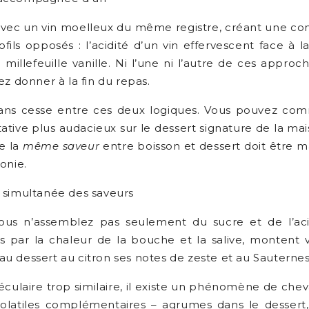
vec un vin moelleux du même registre, créant une conti
fils opposés : l’acidité d’un vin effervescent face à 
millefeuille vanille. Ni l’une ni l’autre de ces approc
z donner à la fin du repas.
sans cesse entre ces deux logiques. Vous pouvez com
tive plus audacieux sur le dessert signature de la mais
de la
même saveur
entre boisson et dessert doit être 
onie.
n simultanée des saveurs
ous n’assemblez pas seulement du sucre et de l’ac
es par la chaleur de la bouche et la salive, montent v
u dessert au citron ses notes de zeste et au Sauternes 
léculaire trop similaire, il existe un phénomène de c
es volatiles complémentaires – agrumes dans le dessert