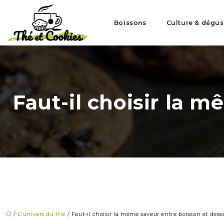
Boissons
Culture & dégus
Faut-il choisir la 
/
L'univers du thé
/ Faut-il choisir la même saveur entre boisson et dess