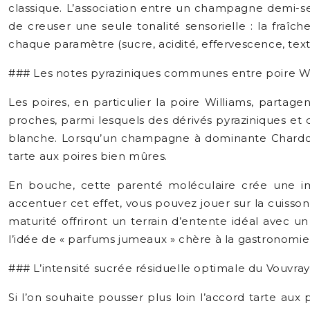
classique. L’association entre un champagne demi-sec e
de creuser une seule tonalité sensorielle : la fraîc
chaque paramètre (sucre, acidité, effervescence, text
### Les notes pyraziniques communes entre poire Wil
Les poires, en particulier la poire Williams, part
proches, parmi lesquels des dérivés pyraziniques et d
blanche. Lorsqu’un champagne à dominante Chardonnay
tarte aux poires bien mûres.
En bouche, cette parenté moléculaire crée une im
accentuer cet effet, vous pouvez jouer sur la cuisson 
maturité offriront un terrain d’entente idéal avec 
l’idée de « parfums jumeaux » chère à la gastronomie
### L’intensité sucrée résiduelle optimale du Vouvr
Si l’on souhaite pousser plus loin l’accord tarte au