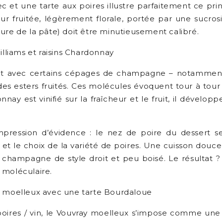
t une tarte aux poires illustre parfaitement ce princip
heur fruitée, légèrement florale, portée par une sucro
ure de la pâte) doit être minutieusement calibré.
liams et raisins Chardonnay
agent avec certains cépages de champagne – notammen
es esters fruités. Ces molécules évoquent tour à tour 
 est vinifié sur la fraîcheur et le fruit, il dévelop
pression d’évidence : le nez de poire du dessert se
et le choix de la variété de poires. Une cuisson douce 
un champagne de style droit et peu boisé. Le résultat 
 moléculaire.
ay moelleux avec une tarte Bourdaloue
x poires / vin, le Vouvray moelleux s’impose comme une