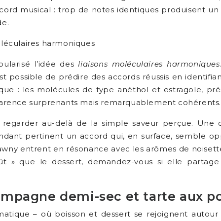
cord musical : trop de notes identiques produisent un 
de.
moléculaires harmoniques
ularisé l’idée des
liaisons moléculaires harmoniques
est possible de prédire des accords réussis en identi
: les molécules de type anéthol et estragole, présent
parence surprenants mais remarquablement cohérents.
 à regarder au-delà de la simple saveur perçue. Une
dant pertinent un accord qui, en surface, semble opp
 Tawny entrent en résonance avec les arômes de noiset
t » que le dessert, demandez-vous si elle partag
mpagne demi-sec et tarte aux po
omatique – où boisson et dessert se rejoignent autou