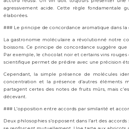
accord réussi. Un vin doit toujours présenter une
agressivement acide. Cette règle fondamentale gu
élaborées.
### Le principe de concordance aromatique dans la
La gastronomie moléculaire a révolutionné notre co
boissons. Ce principe de concordance suggère que 
Par exemple, le chocolat noir et certains vins roug
scientifique permet de prédire avec une précision é
Cependant, la simple présence de molécules ident
concentration et la présence d’autres éléments mo
partagent certes des notes de fruits mûrs, mais c’es
décevant.
### L’opposition entre accords par similarité et acco
Deux philosophies s’opposent dans l’art des accords :
se renforcent mutuellement. Une tarte aux abricot