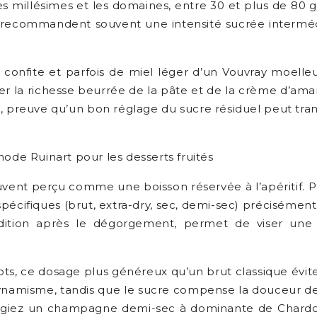
es millésimes et les domaines, entre 30 et plus de 80 g
recommandent souvent une intensité sucrée intermédiai
e confite et parfois de miel léger d’un Vouvray moelle
ancher la richesse beurrée de la pâte et de la crème d’
e, preuve qu’un bon réglage du sucre résiduel peut tr
de Ruinart pour les desserts fruités
ouvent perçu comme une boisson réservée à l’apéritif
pécifiques (brut, extra-dry, sec, demi-sec) précisémen
édition après le dégorgement, permet de viser une 
, ce dosage plus généreux qu’un brut classique évite l’e
namisme, tandis que le sucre compense la douceur de la
ilégiez un champagne demi-sec à dominante de Chardonn