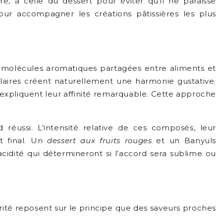
, à celle du dessert pour éviter qu’il ne paraisse
ur accompagner les créations pâtissières les plus
s molécules aromatiques partagées entre aliments et
aires créent naturellement une harmonie gustative.
expliquent leur affinité remarquable. Cette approche
éussi. L’intensité relative de ces composés, leur
t final. Un
dessert aux fruits rouges
et un Banyuls
acidité qui détermineront si l’accord sera sublime ou
arité reposent sur le principe que des saveurs proches