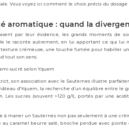
ale. Vous voyez ici comment le
choix précis du dosage
é aromatique : quand la diverge
uisent par leur évidence, les grands moments de s
: elle le raconte autrement, en lui apportant ce qui 
ne texture crémeuse, une touche fumée pour habiller un
d tout son sens.
umami-sucré selon Yquem
strict, son association avec le Sauternes illustre parfa
âteau d’Yquem, la recherche d’un équilibre entre le gras,
. Les sucres (souvent >120 g/l), portés par une acidit
te à marier un Sauternes non pas seulement à une crème
 au caramel beurre salé, brioche perdue avec pointe de