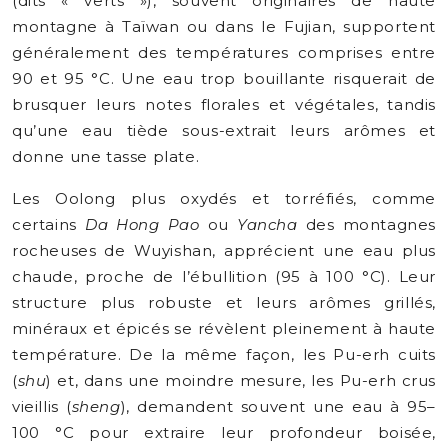
(dits « verts »), souvent originaires de haute
montagne à Taïwan ou dans le Fujian, supportent
généralement des températures comprises entre
90 et 95 °C. Une eau trop bouillante risquerait de
brusquer leurs notes florales et végétales, tandis
qu’une eau tiède sous-extrait leurs arômes et
donne une tasse plate.
Les Oolong plus oxydés et torréfiés, comme
certains
Da Hong Pao
ou
Yancha
des montagnes
rocheuses de Wuyishan, apprécient une eau plus
chaude, proche de l’ébullition (95 à 100 °C). Leur
structure plus robuste et leurs arômes grillés,
minéraux et épicés se révèlent pleinement à haute
température. De la même façon, les Pu-erh cuits
(
shu
) et, dans une moindre mesure, les Pu-erh crus
vieillis (
sheng
), demandent souvent une eau à 95–
100 °C pour extraire leur profondeur boisée,