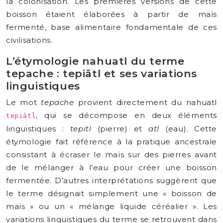
la colonisation. Les premières versions de cette
boisson étaient élaborées à partir de maïs
fermenté, base alimentaire fondamentale de ces
civilisations.
L’étymologie nahuatl du terme
tepache : tepiātl et ses variations
linguistiques
Le mot
tepache
provient directement du nahuatl
, qui se décompose en deux éléments
tepiātl
linguistiques :
tepitl
(pierre) et
atl
(eau). Cette
étymologie fait référence à la pratique ancestrale
consistant à écraser le maïs sur des pierres avant
de le mélanger à l’eau pour créer une boisson
fermentée. D’autres interprétations suggèrent que
le terme désignait simplement une « boisson de
maïs » ou un « mélange liquide céréalier ». Les
variations linguistiques du terme se retrouvent dans