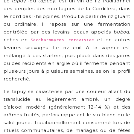
Le
tapuy
(ou
tapuey
) est un vin de riz traditionnel
des peuples des montagnes de la Cordillera, dans
le nord des Philippines. Produit à partir de riz gluant
ou ordinaire, il repose sur une fermentation
contrôlée par des levains locaux appelés
bubod
,
riches en
et en autres
Saccharomyces cerevisiae
levures sauvages. Le riz cuit à la vapeur est
mélangé à ces starters, puis placé dans des jarres
ou des récipients en argile où il fermente pendant
plusieurs jours à plusieurs semaines, selon le profil
recherché.
Le tapuy se caractérise par une couleur allant du
translucide au légèrement ambré, un degré
d’alcool modéré (généralement 12–14 %) et des
arômes fruités, parfois rappelant le vin blanc ou le
saké jeune. Traditionnellement consommé lors de
rituels communautaires, de mariages ou de fêtes