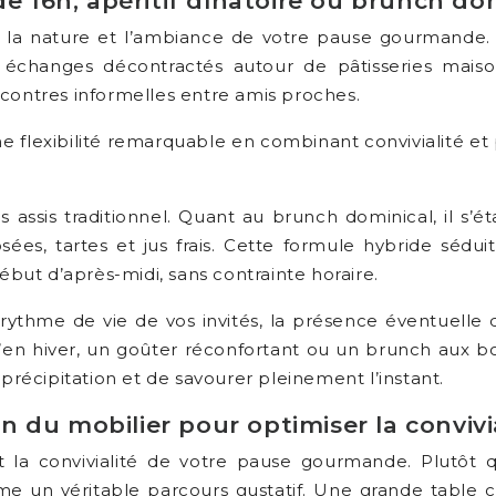
de 16h, apéritif dînatoire ou brunch do
nature et l’ambiance de votre pause gourmande. Le 
x échanges décontractés autour de pâtisseries mais
ncontres informelles entre amis proches.
 une flexibilité remarquable en combinant convivialité et
repas assis traditionnel. Quant au brunch dominical, il
sées, tartes et jus frais. Cette formule hybride sédui
ut d’après-midi, sans contrainte horaire.
 rythme de vie de vos invités, la présence éventuelle d’
qu’en hiver, un goûter réconfortant ou un brunch aux b
 précipitation et de savourer pleinement l’instant.
 du mobilier pour optimiser la convivi
la convivialité de votre pause gourmande. Plutôt qu
 un véritable parcours gustatif. Une grande table ce