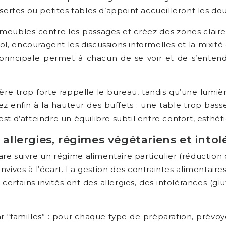
sertes ou petites tables d’appoint accueilleront les do
les meubles contre les passages et créez des zones claire
 sol, encouragent les discussions informelles et la mi
principale permet à chacun de se voir et de s’entend
ière trop forte rappelle le bureau, tandis qu’une lumi
nfin à la hauteur des buffets : une table trop basse 
t d’atteindre un équilibre subtil entre confort, esthéti
 allergies, régimes végétariens et into
re suivre un régime alimentaire particulier (réduction d
convives à l’écart. La gestion des contraintes aliment
 certains invités ont des allergies, des intolérances (g
“familles” : pour chaque type de préparation, prévoye