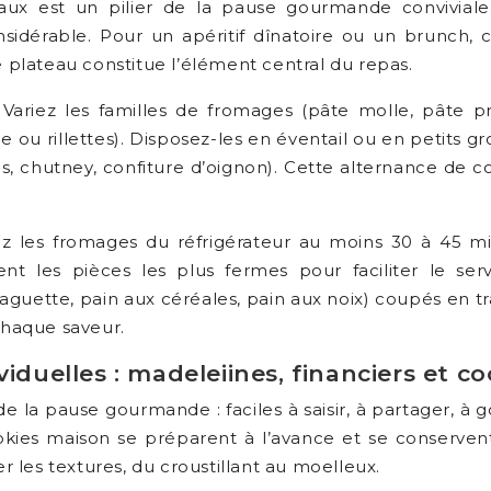
aux est un pilier de la pause gourmande convivial
nsidérable. Pour un apéritif dînatoire ou un brunch
e plateau constitue l’élément central du repas.
riez les familles de fromages (pâte molle, pâte pre
 ou rillettes). Disposez-les en éventail ou en petits gro
ns, chutney, confiture d’oignon). Cette alternance de 
 les fromages du réfrigérateur au moins 30 à 45 minu
nt les pièces les plus fermes pour faciliter le serv
(baguette, pain aux céréales, pain aux noix) coupés en
 chaque saveur.
iduelles : madeleiines, financiers et co
de la pause gourmande : faciles à saisir, à partager, à 
okies maison se préparent à l’avance et se conservent 
er les textures, du croustillant au moelleux.