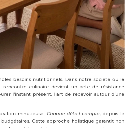
les besoins nutritionnels. Dans notre société où le
 rencontre culinaire devient un acte de résistance
er l’instant présent, l’art de recevoir autour d’une
aration minutieuse.
Chaque détail compte
, depuis le
 budgétaires. Cette approche holistique garantit non