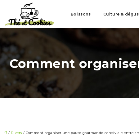
Boissons
Culture & dégus
Comment organiser
/
Divers
/ Comment organiser une pause gourmande conviviale entre ami