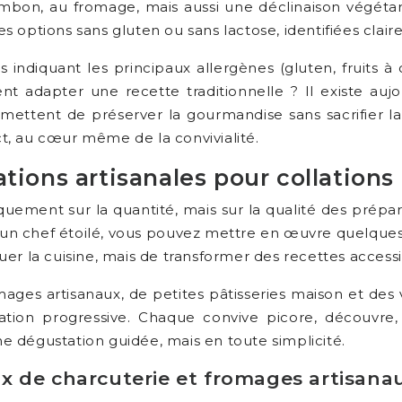
ambon, au fromage, mais aussi une déclinaison végéta
s options sans gluten ou sans lactose, identifiées clai
es indiquant les principaux allergènes (gluten, fruits à
t adapter une recette traditionnelle ? Il existe aujo
rmettent de préserver la gourmandise sans sacrifier la s
t, au cœur même de la convivialité.
tions artisanales pour collations
ment sur la quantité, mais sur la qualité des prépara
 d’un chef étoilé, vous pouvez mettre en œuvre quelqu
er la cuisine, mais de transformer des recettes accessib
ages artisanaux, de petites pâtisseries maison et des
tation progressive. Chaque convive picore, découvr
 dégustation guidée, mais en toute simplicité.
x de charcuterie et fromages artisana