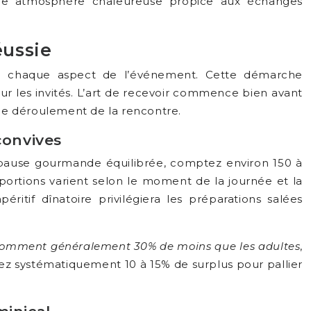
d’une atmosphère chaleureuse propice aux échanges
éussie
pe chaque aspect de l’événement. Cette démarche
ur les invités. L’art de recevoir commence bien avant
 le déroulement de la rencontre.
convives
 pause gourmande équilibrée, comptez environ 150 à
rtions varient selon le moment de la journée et la
itif dînatoire privilégiera les préparations salées
somment généralement 30% de moins que les adultes
,
yez systématiquement 10 à 15% de surplus pour pallier