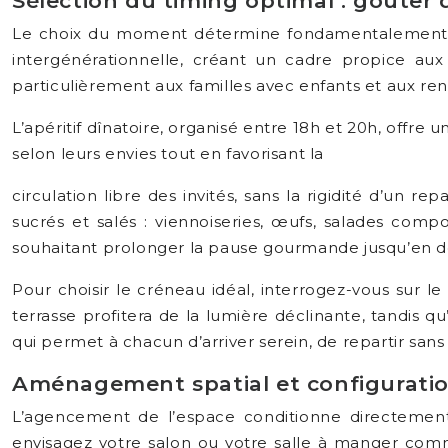
Sélection du timing optimal : goûter 
Le choix du moment détermine fondamentalement la 
intergénérationnelle, créant un cadre propice au
particulièrement aux familles avec enfants et aux re
L’apéritif dînatoire, organisé entre 18h et 20h, offre
selon leurs envies tout en favorisant la
circulation libre des invités, sans la rigidité d’un 
sucrés et salés : viennoiseries, œufs, salades compo
souhaitant prolonger la pause gourmande jusqu’en déb
Pour choisir le créneau idéal, interrogez-vous sur le
terrasse profitera de la lumière déclinante, tandis 
qui permet à chacun d’arriver serein, de repartir sans
Aménagement spatial et configuration
L’agencement de l’espace conditionne directement 
envisagez votre salon ou votre salle à manger comme