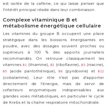
est isolée de la caféine, ce qui laisse penser que
l’intérêt principal réside dans leur combinaison.
Complexe vitaminique B et
métabolisme énergétique cellulaire
Les vitamines du groupe B occupent une place
stratégique dans les boissons énergisantes en
poudre, avec des dosages souvent proches ou
supérieurs à 100 % des apports journaliers
recommandés. On retrouve classiquement les
vitamines
(thiamine),
(riboflavine),
(niacine),
B1
B2
B3
(acide pantothénique),
(pyridoxine) et
B5
B6
B12
(cobalamine). Leur rôle n’est pas d’apporter
directement de l’énergie, mais de servir de
cofacteurs enzymatiques
indispensables aux
grandes voies métaboliques, en particulier le cycle
de Krebs et la chaîne respiratoire mitochondriale.