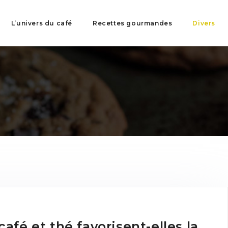
L’univers du café
Recettes gourmandes
Divers
afé et thé favorisent-elles la